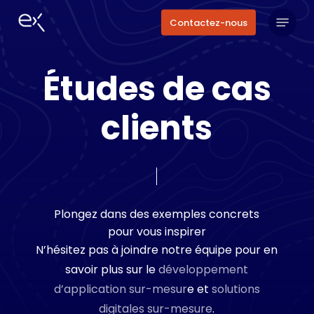
Skip
Menu
Contactez-nous
to
main
content
É
t
u
d
e
s
d
e
c
a
s
c
l
i
e
n
t
s
Plongez
dans
des
exemples
concrets
pour
vous
inspirer
N’hésitez pas à joindre notre équipe pour en
savoir plus sur le
développement
d’application sur-mesur
e et
solutions
digitales sur-mesure
.