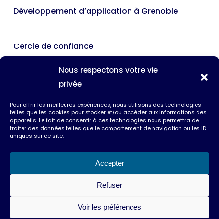
Développement d’application à Grenoble
Cercle de confiance
Nous rejoindre
Nous respectons votre vie
Entrons en contact
privée
Pour offrir les meilleures expériences, nous utilisons des technologies
telles que les cookies pour stocker et/ou accéder aux informations des
Mentions légales
appareils. Le fait de consentir à ces technologies nous permettra de
traiter des données telles que le comportement de navigation ou les ID
Politique de confidentialité
uniques sur ce site.
Utilisation des Cookies
Accepter
Refuser
© 2026 Extellient.
Voir les préférences