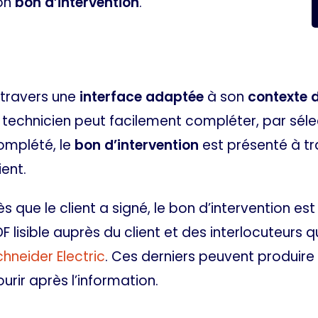
on
bon d’intervention
.
 travers une
interface adaptée
à son
contexte 
e technicien peut facilement compléter, par séle
omplété, le
bon d’intervention
est présenté à tra
ient.
ès que le client a signé, le bon d’intervention es
F lisible auprès du client et des interlocuteurs q
chneider Electric
. Ces derniers peuvent produire
urir après l’information.