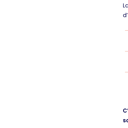
L
d
C
s