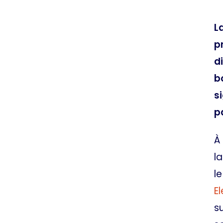
L
p
d
b
s
p
À
l
l
El
s