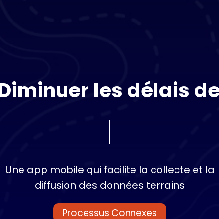
D
i
m
i
n
u
e
r
l
e
s
d
é
l
a
i
s
d
Une
app
mobile
qui
facilite
la
collecte
et
la
diffusion
des
données
terrains
Processus Connexes