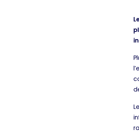
L
p
in
P
l
c
d
L
i
r