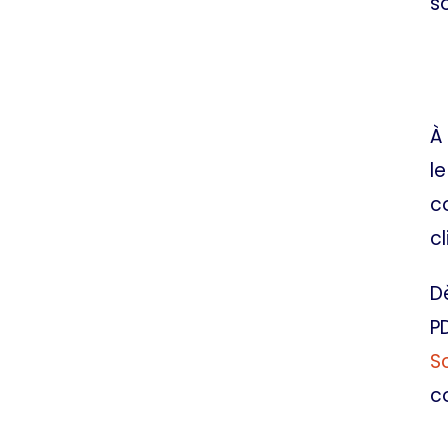
s
À
l
c
cl
D
PD
S
co