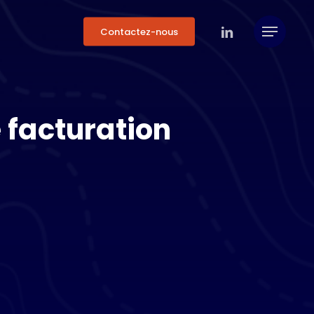
linkedin
Contactez-nous
Menu
e
f
a
c
t
u
r
a
t
i
o
n