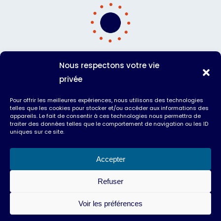
Digitaliser les processus connexes,
Nous respectons votre vie
c’est
fluidifier les données
privée
métiers
,
automatiser le
Pour offrir les meilleures expériences, nous utilisons des technologies
traitement de l’information
, en
telles que les cookies pour stocker et/ou accéder aux informations des
appareils. Le fait de consentir à ces technologies nous permettra de
améliorant la manière dont les
traiter des données telles que le comportement de navigation ou les ID
uniques sur ce site.
données sont
collectées
,
exploitées
et
diffusées
.
Accepter
Refuser
Voir les préférences