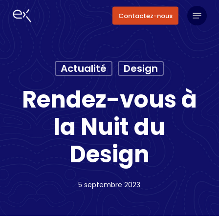
Skip
Menu
Contactez-nous
to
main
content
Actualité
Design
Rendez-vous à
la Nuit du
Design
5 septembre 2023