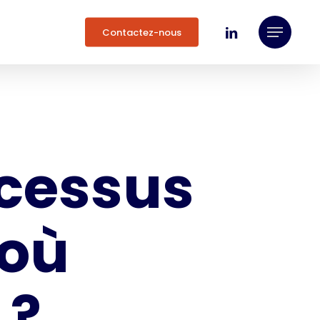
linkedin
Contactez-nous
Menu
ocessus
 où
 ?