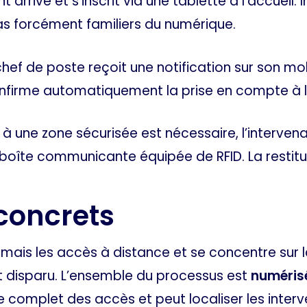
t arrive et s’inscrit via une tablette à l’accueil
pas forcément familiers du numérique.
hef de poste reçoit une notification sur son mob
S confirme automatiquement la prise en compte à l
 à une zone sécurisée est nécessaire, l’interven
e boîte communicante équipée de RFID. La restit
 concrets
mais les accès à distance et se concentre sur l
 disparu. L’ensemble du processus est
numérisé
e complet des accès et peut localiser les interv