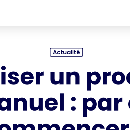
Actualité
liser un pr
nuel : par
ommencer