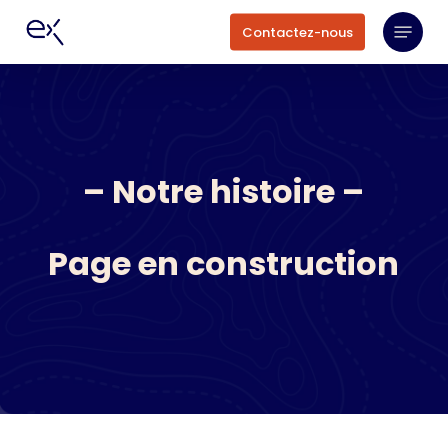
Skip
Menu
Contactez-nous
to
main
content
– Notre histoire –
Page en construction